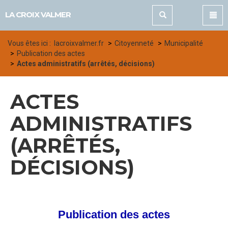
Panneau de gestion des cookies
LA CROIX VALMER
Vous êtes ici :
lacroixvalmer.fr
Citoyenneté
Municipalité
Publication des actes
Actes administratifs (arrêtés, décisions)
ACTES
ADMINISTRATIFS
(ARRÊTÉS,
DÉCISIONS)