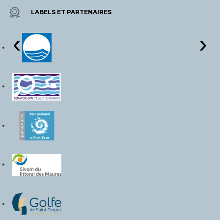
LABELS ET PARTENAIRES
‹
›