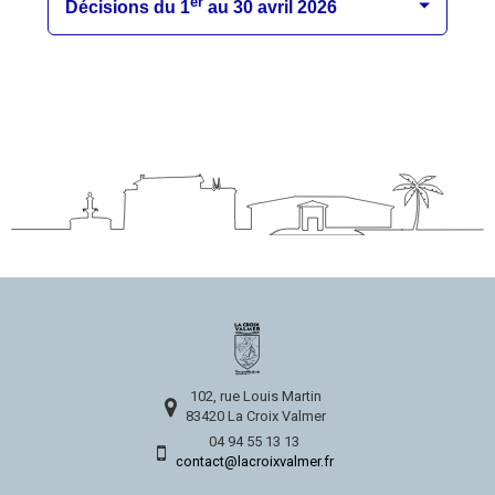
102, rue Louis Martin
83420 La Croix Valmer
04 94 55 13 13
contact@lacroixvalmer.fr